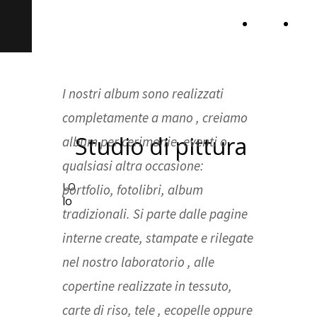
Photo Paint
Home
Con
e or
I nostri album sono realizzati
completamente a mano , creiamo
Photo Paint Studio
Servizi di fotografia professionale
Studio di pittura
album per cerimonie, eventi o
qualsiasi altra occasione:
LO
portfolio, fotolibri, album
lo
tradizionali. Si parte dalle pagine
interne create, stampate e rilegate
nel nostro laboratorio , alle
copertine
realizzate in tessuto,
carte di riso, tele , ecopelle oppure